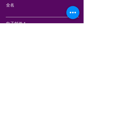
全名
电子邮件
订阅
关于
程式
博客
食谱
播客
电子邮件：